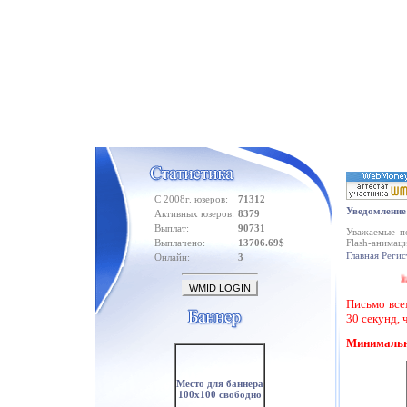
С 2008г. юзеров:
71312
Уведомление
Активных юзеров:
8379
Выплат:
90731
Уважаемые по
Выплачено:
13706.69$
Flash-анимац
Главная
Регис
Онлайн:
3
За
Письмо все
30 секунд,
Минимальн
Место для баннера
100x100 свободно