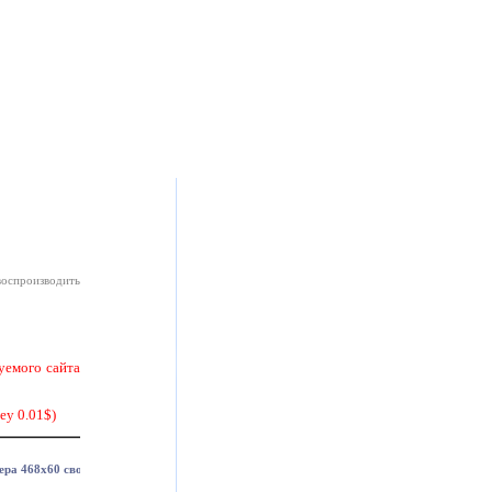
воспроизводить
уемого сайта
y 0.01$)
ра 468x60 свободно