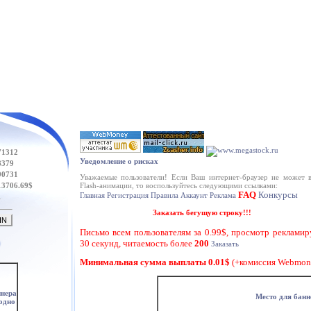
71312
Уведомление о рисках
8379
90731
Уважаемые пользователи! Если Ваш интернет-браузер не может 
13706.69$
Flash-анимации, то воспользуйтесь следующими ссылками:
FAQ
Конкурсы
Главная
Регистрация
Правила
Аккаунт
Реклама
1
Заказать бегущую строку!!!
Письмо всем пользователям за 0.99$, просмотр рекламир
30 секунд, читаемость более
200
Заказать
Минимальная сумма выплаты 0.01$
(+комиссия Webmone
ннера
Место для банне
одно