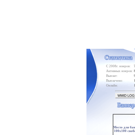
С 2008г. юзеров:
Активных юзеров:
Выплат:
Выплачено:
Онлайн:
Место для ба
100x100 своб