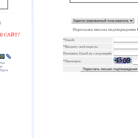
Пересылка письма подтверждения 
Ш САЙТ?
*
Email:
*
Введите свой пароль:
Изменить Email на следующий:
*
Проверка:
тьи
ия
Карта