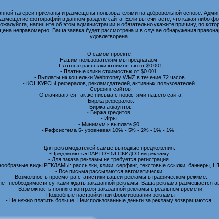
анной галереи присланы и размещены пользователями на добровольной основе. Админ
размещение фотографий в данном разделе сайта. Если вы считаете, что какая-либо 
пожалуйста, напишите об этом администрации и обязательно укажите причину, по котор
ена неправомерно. Ваша заявка будет рассмотрена и в случае обнаружения правона
удовлетворена.
О самом проекте:
Нашим пользователям мы предлагаем:
- Платные рассылки стоимостью от $0.001.
- Платные клики стоимостью от $0.001.
- Выплаты на кошельки Webmoney WMZ в течение 72 часов
- КОНКУРСЫ рефералов, рекламодателей, активных пользователей.
- Серфинг сайтов.
- Оплачиваются так же письма с новостями нашего сайта!
- Биржа рефералов.
- Биржа аккаунтов.
- Биржа кредитов.
- Игры.
- Минимум к выплате $0.
- Рефсистема 5- уровневая 10% - 5% - 2% - 1% - 1% .
Для рекламодателей самые выгодные предложения:
-Предлагаются КАРТОЧКИ СКИДОК на рекламу
- Для заказа рекламы не требуется регистрация.
нообразные виды РЕКЛАМЫ: рассылки, клики, серфинг, текстовые ссылки, баннеры, H
- Все письма рассылаются автоматически.
- Возможность просмотра статистики вашей рекламы в графическом режиме.
 нет необходимости сутками ждать заказанной рекламы. Ваша реклама размещается а
- Возможность полного контроля заказанной рекламы в реальном времени.
- Подробные настройки при формировании рекламы.
- Не нужно платить больше. Неиспользованные деньги за рекламу возвращаются.