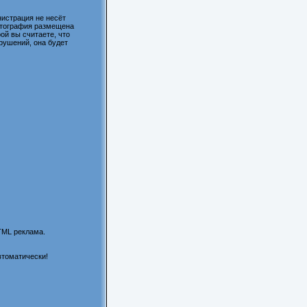
истрация не несёт
фотография размещена
ой вы считаете, что
рушений, она будет
TML реклама.
втоматически!