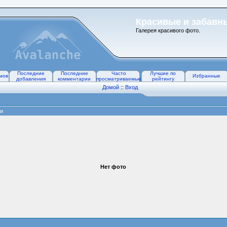
Красивые и забавн
Галерея красивого фото.
Последние
Последние
Часто
Лучшие по
мов
Избранные
добавления
комментарии
просматриваемые
рейтингу
Домой
::
Вход
и
Нет фото