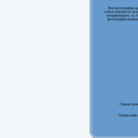
Все фотографии д
ответственности за 
неправомерно, то, 
фотография размещ
- Самые раз
- Теперь вам