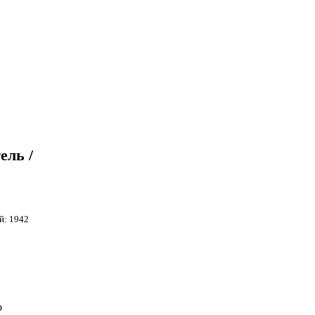
ель /
й: 1942
о