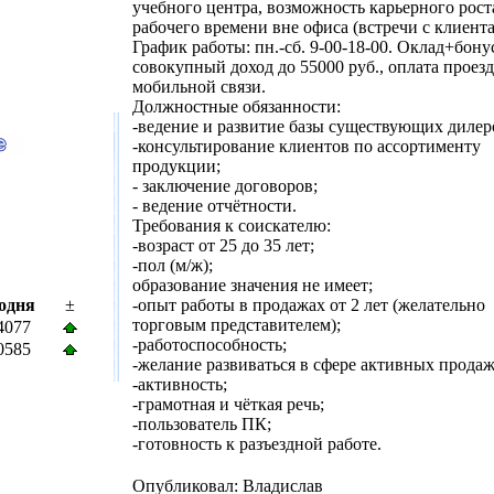
учебного центра, возможность карьерного рост
рабочего времени вне офиса (встречи с клиента
График работы: пн.-сб. 9-00-18-00. Оклад+бону
совокупный доход до 55000 руб., оплата проезд
мобильной связи.
Должностные обязанности:
-ведение и развитие базы существующих дилер
-консультирование клиентов по ассортименту
продукции;
- заключение договоров;
- ведение отчётности.
Требования к соискателю:
-возраст от 25 до 35 лет;
-пол (м/ж);
образование значения не имеет;
одня
±
-опыт работы в продажах от 2 лет (желательно
торговым представителем);
4077
-работоспособность;
0585
-желание развиваться в сфере активных продаж
-активность;
-грамотная и чёткая речь;
-пользователь ПК;
-готовность к разъездной работе.
Опубликовал: Владислав