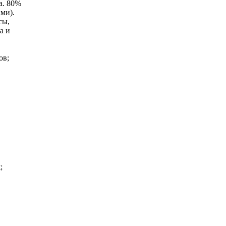
а. 80%
ми).
сы,
а и
ов;
;