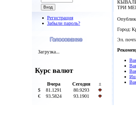
КЫВАЛ
ТРИ МЕ
Регистрация
Опублик
Забыли пароль?
Город: К
Эл. почта
Рекомен
Загрузка...
Ва
Ва
Курс валют
Ва
Ищ
Вак
Вчера
Сегодня
±
$
81.1291
80.9293
€
93.5824
93.1901