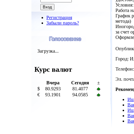
Условия:
Работа н
График р
Регистрация
метода)
Забыли пароль?
Иногород
за счет 
Оформле
Опублик
Загрузка...
Город: 
Курс валют
Телефон:
Эл. почта
Вчера
Сегодня
±
$
80.9293
81.4077
Рекомен
€
93.1901
94.0585
Ищ
Ва
Ищ
Ва
Ва