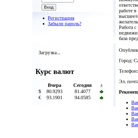
ответств
работе в
высшее/
Регистрация
желатель
Забыли пароль?
Работа с
недвижим
база пре
Опублик
Загрузка...
Город: С
Курс валют
Телефон:
Эл. почта
Вчера
Сегодня
±
$
80.9293
81.4077
Рекомен
€
93.1901
94.0585
Ва
Ва
Ва
Ва
Вак