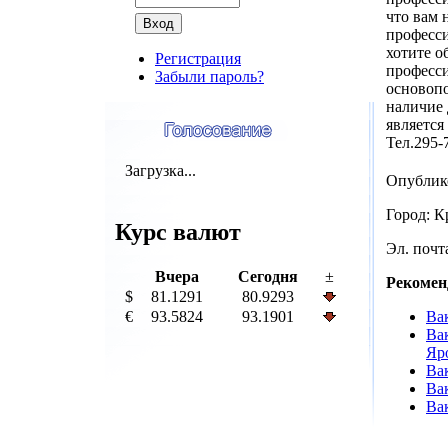
что вам 
професси
хотите о
Регистрация
професси
Забыли пароль?
основоп
наличие 
является
Тел.295-
Загрузка...
Опублик
Город: К
Курс валют
Эл. почта
Вчера
Сегодня
±
Рекомен
$
81.1291
80.9293
€
93.5824
93.1901
Ва
Ва
Яр
Ва
Ва
Ва