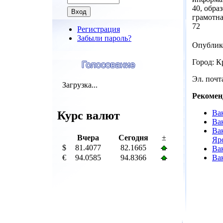
40, обра
грамотна
72
Регистрация
Забыли пароль?
Опублико
Город: К
Эл. почта
Загрузка...
Рекомен
Ва
Курс валют
Ва
Ва
Вчера
Сегодня
±
Яр
$
81.4077
82.1665
Ва
€
94.0585
94.8366
Ва