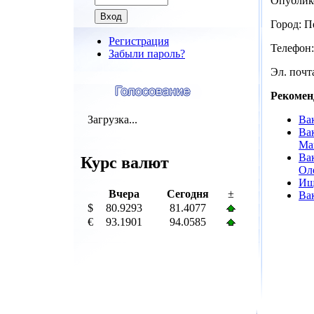
Опублик
Город: П
Регистрация
Телефон:
Забыли пароль?
Эл. почта
Рекомен
Загрузка...
Ва
Ва
Ма
Ва
Курс валют
Ол
Ищ
Вчера
Сегодня
±
Ва
$
80.9293
81.4077
€
93.1901
94.0585