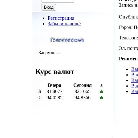
Запись н
Опублик
Регистрация
Забыли пароль?
Город: П
Телефон:
Эл. почта
Загрузка...
Рекомен
Ва
Курс валют
Ва
Ва
Вчера
Сегодня
±
Ва
$
81.4077
82.1665
Ва
€
94.0585
94.8366