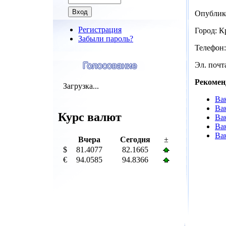
Опублик
Регистрация
Город: К
Забыли пароль?
Телефон:
Эл. почта
Рекомен
Загрузка...
Ва
Ва
Курс валют
Вак
Ва
Ва
Вчера
Сегодня
±
$
81.4077
82.1665
€
94.0585
94.8366