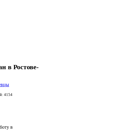
н в Ростове-
евцы
й: 4154
боту в