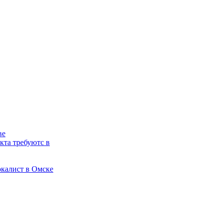
ве
кта требуютс в
окалист в Омске