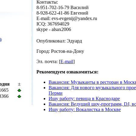
Контакты:
8-951-702-16-79 Василий
8-928-622-41-86 Евгений
E-mail: evs-evgenij@yandex.ru
ICQ: 367694029
skype - alsax2006
Опубликовал: Эдуард
Город: Ростов-на-Дону
Эл. почта: [
E-mail
]
Рекомендуем ознакомиться:
Вакансия: Музыканты в ресторан в Моск
одня
±
Вакансия: Для нового музыкального прое
1665
Перми
8366
Ищу работу: певица в Краснодаре
Вакансия: Ведущий шоу-программ, DJ, в
Ищу работу: Вокалистка в Москве
© 2008 mail-click.ru