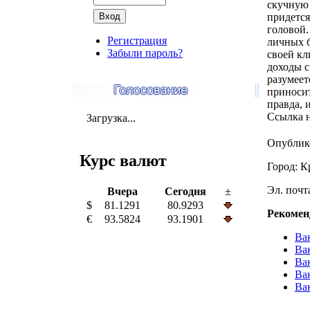
скучную 
придется
головой.
Регистрация
личных б
Забыли пароль?
своей кл
доходы с
разумеет
приносит
правда, 
Ссылка н
Загрузка...
Опублик
Курс валют
Город: К
Эл. почта
Вчера
Сегодня
±
$
81.1291
80.9293
Рекомен
€
93.5824
93.1901
Ва
Ва
Ва
Ва
Вак