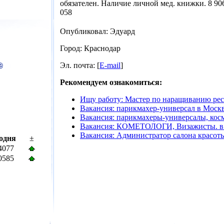
обязателен. Наличие личной мед. книжки. 8 90
058
Опубликовал: Эдуард
Город: Краснодар
Эл. почта: [
E-mail
]
Рекомендуем ознакомиться:
Ищу работу: Мастер по наращиванию рес
Вакансия: парикмахер-универсал в Моск
Вакансия: парикмахеры-универсалы, кос
Вакансия: КОМЕТОЛОГИ, Визажисты. в
Вакансия: Администратор салона красот
одня
±
4077
0585
© 2008 mail-click.ru