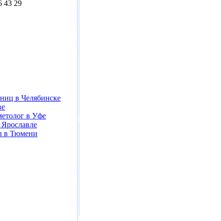
6 43 29
ниц в Челябинске
ве
метолог в Уфе
 Ярославле
ы в Тюмени