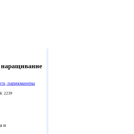
и наращивание
ги, парикмахеры
й: 2239
а и