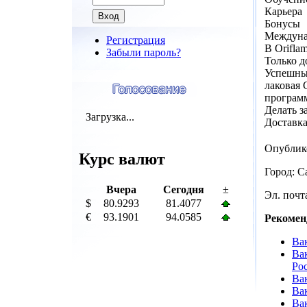
Карьера
Бонусы
Междуна
Регистрация
В Orifl
Забыли пароль?
Только д
Успешным
лаковая
программ
Делать 
Загрузка...
Доставка
Опублик
Курс валют
Город: С
Вчера
Сегодня
±
Эл. почта
$
80.9293
81.4077
€
93.1901
94.0585
Рекомен
Вак
Ва
Ро
Ва
Ва
Ва