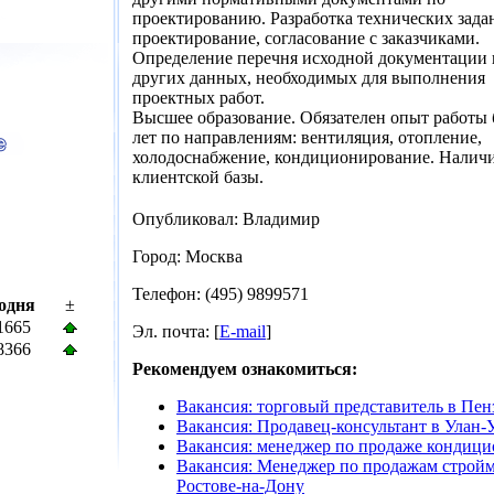
проектированию. Разработка технических зада
проектирование, согласование с заказчиками.
Определение перечня исходной документации 
других данных, необходимых для выполнения
проектных работ.
Высшее образование. Обязателен опыт работы 
лет по направлениям: вентиляция, отопление,
холодоснабжение, кондиционирование. Налич
клиентской базы.
Опубликовал: Владимир
Город: Москва
Телефон: (495) 9899571
одня
±
1665
Эл. почта: [
E-mail
]
8366
Рекомендуем ознакомиться:
Вакансия: торговый представитель в Пен
Вакансия: Продавец-консультант в Улан-
Вакансия: менеджер по продаже кондици
Вакансия: Менеджер по продажам стройм
Ростове-на-Дону