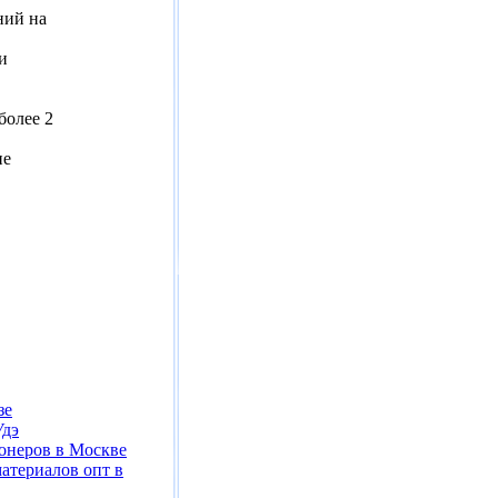
ний на
и
более 2
ие
зе
Удэ
онеров в Москве
атериалов опт в