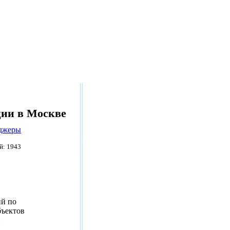
ции в Москве
джеры
й: 1943
.
ий по
ъектов
и