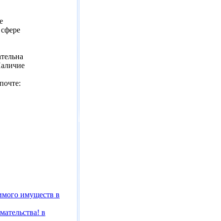
е
 сфере
ательна
Наличие
почте:
имого имуществ в
мательства! в