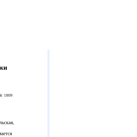
ажи
й: 1809
льская,
ается