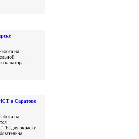
ярске
Работа на
тельной
кскаватора.
Т в Саратове
Работа на
тся
 для окраски
бязательна.