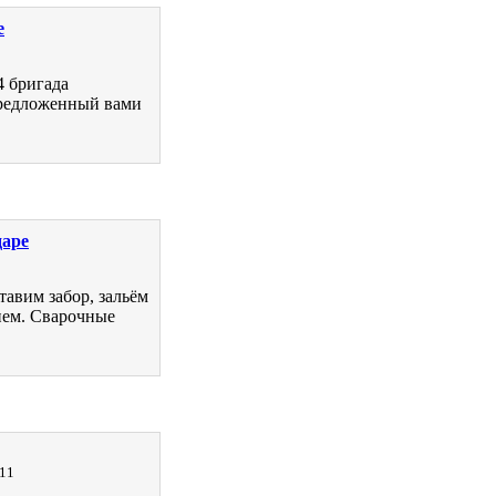
е
4 бригада
редложенный вами
даре
тавим забор, зальём
нем. Сварочные
011