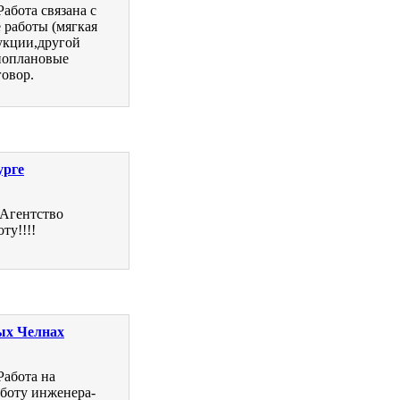
абота связана с
 работы (мягкая
укции,другой
ноплановые
говор.
урге
 Агентство
ту!!!!
ых Челнах
Работа на
аботу инженера-