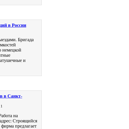
ций в России
выездами. Бригада
ёмкостей
о немецкой
атные
,катушечные и
в в Санкт-
11
Работа на
 адрес: Строящийся
 фирма предлагает