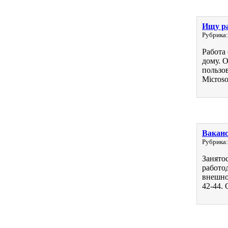
Ищу ра
Рубрика:
Работа
дому. 
пользов
Microso
Ваканс
Рубрика:
Занято
работо
внешнос
42-44. 