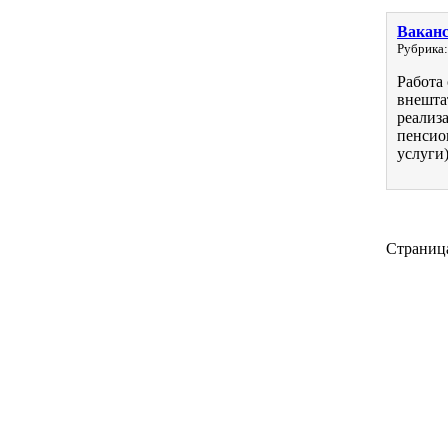
Ваканс
Рубрика:
Работа
внешта
реализ
пенсио
услуги)
Страница