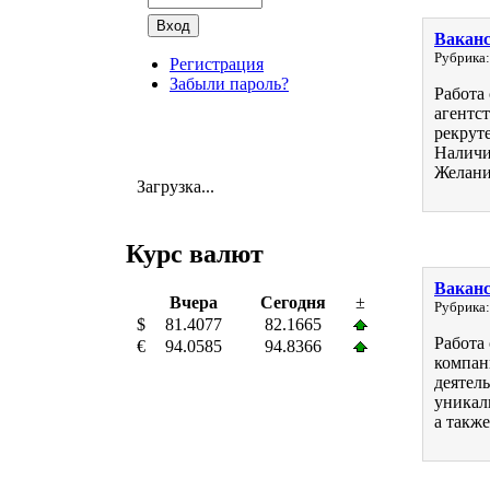
Ваканс
Рубрика:
Регистрация
Забыли пароль?
Работа
агентс
рекруте
Наличи
Желани.
Загрузка...
Курс валют
Ваканс
Вчера
Сегодня
±
Рубрика:
$
81.4077
82.1665
Работа
€
94.0585
94.8366
компан
деятел
уникал
а также