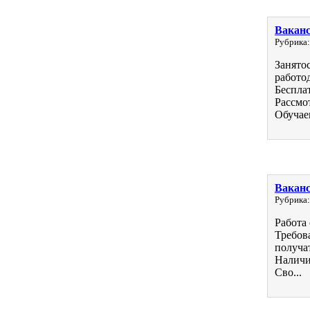
Ваканс
Рубрика:
Занято
работо
Беспла
Рассмо
Обучаем
Ваканс
Рубрика:
Работа
Требова
получа
Наличи
Сво...