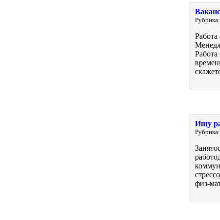
Ваканс
Рубрика:
Работа
Менедж
Работа
времен
скажете
Ищу ра
Рубрика:
Занято
работо
коммун
стресс
физ-мат