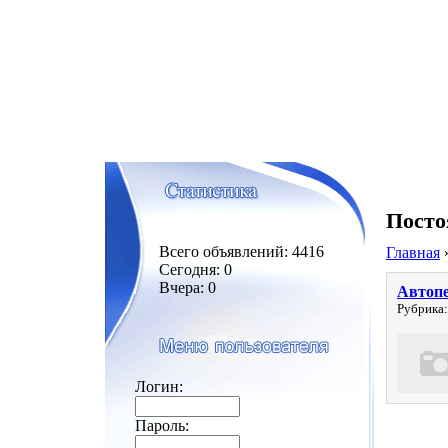
Посто
Всего объявлений: 4416
Главная
Сегодня: 0
Вчера: 0
Автопе
Рубрика:
Логин:
Пароль: