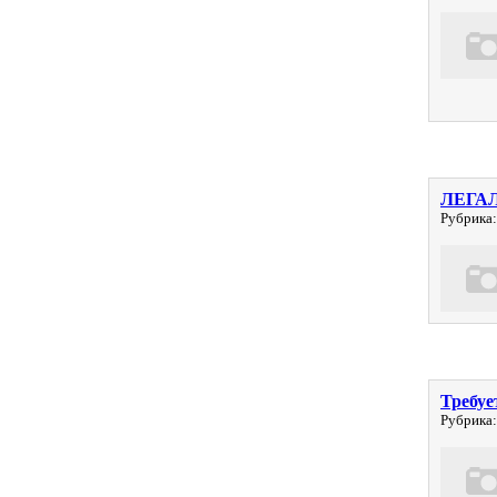
ЛЕГАЛ
Рубрика:
Требуе
Рубрика: