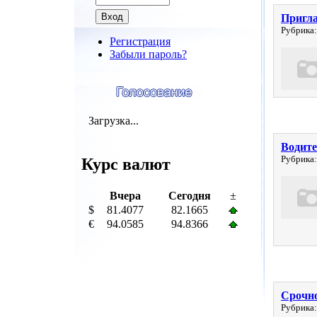
Пригла
Рубрика:
Регистрация
Забыли пароль?
Загрузка...
Водите
Рубрика:
Курс валют
Вчера
Сегодня
±
$
81.4077
82.1665
€
94.0585
94.8366
Срочно
Рубрика: