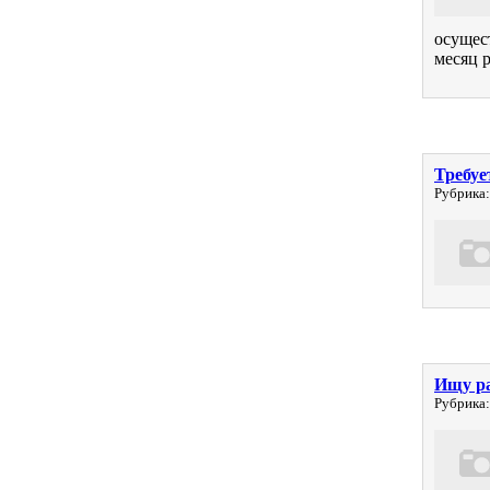
осущес
месяц р
Требуе
Рубрика:
Ищу ра
Рубрика: