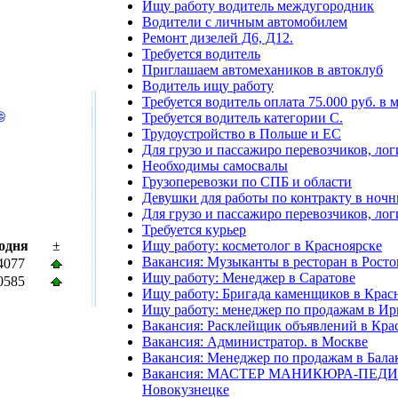
Ищу работу водитель междугородник
Водители с личным автомобилем
Ремонт дизелей Д6, Д12.
Требуется водитель
Приглашаем автомехаников в автоклуб
Водитель ищу работу
Требуется водитель оплата 75.000 руб. в 
Требуется водитель категории С.
Трудоустройство в Польше и ЕС
Для грузо и пассажиро перевозчиков, лог
Необходимы самосвалы
Грузоперевозки по СПБ и области
Девушки для работы по контракту в ноч
Для грузо и пассажиро перевозчиков, лог
Требуется курьер
одня
±
Ищу работу: косметолог в Красноярске
Вакансия: Музыканты в ресторан в Росто
4077
Ищу работу: Менеджер в Саратове
0585
Ищу работу: Бригада каменщиков в Крас
Ищу работу: менеджер по продажам в Ир
Вакансия: Расклейщик объявлений в Кра
Вакансия: Администратор. в Москве
Вакансия: Менеджер по продажам в Бала
Вакансия: МАСТЕР МАНИКЮРА-ПЕД
Новокузнецке