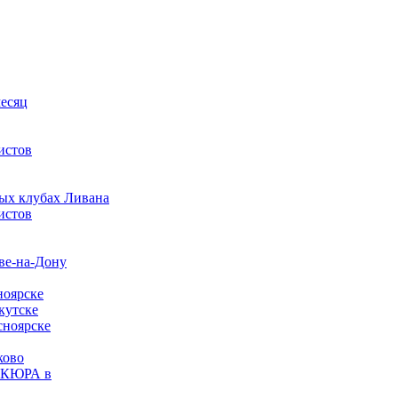
месяц
истов
ных клубах Ливана
истов
ве-на-Дону
ноярске
кутске
сноярске
ково
ИКЮРА в