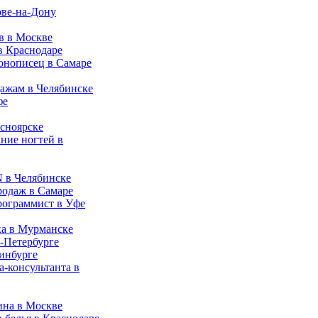
ове-на-Дону
в в Москве
в Краснодаре
конописец в Самаре
ажам в Челябинске
фе
асноярске
ние ногтей в
 в Челябинске
родаж в Самаре
рограммист в Уфе
ка в Мурманске
т-Петербурге
ринбурге
а-консультанта в
ина в Москве