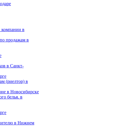
нодаре
 компании в
 по продажам в
е
ков в Санкт-
рге
ам (риелтор) в
оне в Новосибирске
го белья. в
рге
дителю в Нижнем