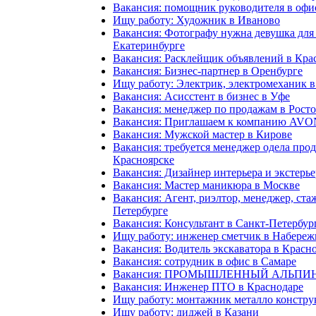
Вакансия: помощник руководителя в офис
Ищу работу: Художник в Иваново
Вакансия: Фотографу нужна девушка для
Екатеринбурге
Вакансия: Расклейщик объявлений в Кра
Вакансия: Бизнес-партнер в Оренбурге
Ищу работу: Электрик, электромеханик в
Вакансия: Асисстент в бизнес в Уфе
Вакансия: менеджер по продажам в Рост
Вакансия: Приглашаем к компанию AVO
Вакансия: Мужской мастер в Кирове
Вакансия: требуется менеджер одела про
Красноярске
Вакансия: Дизайнер интерьера и экстерье
Вакансия: Мастер маникюра в Москве
Вакансия: Агент, риэлтор, менеджер, ста
Петербурге
Вакансия: Консультант в Санкт-Петербур
Ищу работу: инженер сметчик в Набере
Вакансия: Водитель экскаватора в Красн
Вакансия: сотрудник в офис в Самаре
Вакансия: ПРОМЫШЛЕННЫЙ АЛЬПИНИ
Вакансия: Инженер ПТО в Краснодаре
Ищу работу: монтажник металло констру
Ищу работу: диджей в Казани