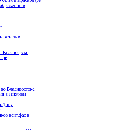
 белья в Краснодаре
зображений в
ле
тавитель в
в Красноярске
маре
 во Владивостоке
ами в Нижнем
а-Дону
е
ков вент.фас в