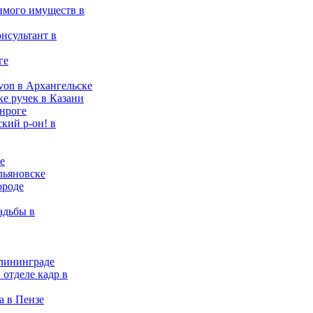
имого имуществ в
нсультант в
ге
von в Архангельске
ке ручек в Казани
нроге
кий р-он! в
е
льяновске
ороде
адьбы в
алининграде
 отделе кадр в
а в Пензе