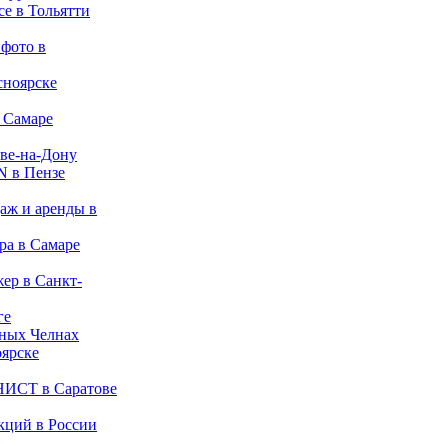
е в Тольятти
 фото в
сноярске
 Самаре
ове-на-Дону
N в Пензе
даж и аренды в
ра в Самаре
жер в Санкт-
ге
жных Челнах
оярске
СТ в Саратове
кций в России