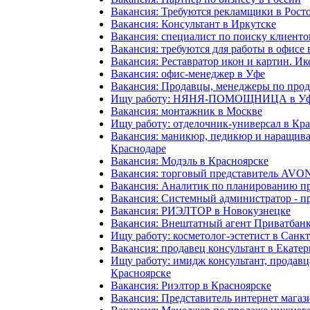
Вакансия: Требуются рекламщики в Рост
Вакансия: Консультант в Иркутске
Вакансия: специалист по поиску клиенто
Вакансия: требуются для работы в офисе 
Вакансия: Реставратор икон и картин. И
Вакансия: офис-менеджер в Уфе
Вакансия: Продавцы, менеджеры по прод
Ищу работу: НЯНЯ-ПОМОЩНИЦА в У
Вакансия: монтажник в Москве
Ищу работу: отделочник-универсал в Кр
Вакансия: маникюр, педикюр и наращива
Краснодаре
Вакансия: Модэль в Красноярске
Вакансия: торговый представитель AVON
Вакансия: Аналитик по планированию п
Вакансия: Системный администратор - п
Вакансия: РИЭЛТОР в Новокузнецке
Вакансия: Внештатный агент Приватбан
Ищу работу: косметолог-эстетист в Санк
Вакансия: продавец консультант в Екате
Ищу работу: имидж консультант, продавц
Красноярске
Вакансия: Риэлтор в Красноярске
Вакансия: Представитель интернет магаз