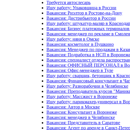
Требуется автослесарь
Ищу работу: Упаковщица в России
Вакансия: Риэлтор в Ростове-на-Дону
Вакансия: Дистрибьютор в России
Ищу работу: штукатур-маляр в Краснода
Вакансия: Бизнес платежных терминалов
Вакансия: менеджер по рекламе в Смоле
Ищу работу: няня в Омске
Вакансия: косметолог в Пушкино
Вакансия: Менеджер по продажам в Каза
Вакансия: Подработка в НСП в Воронеж
Вакансия: специалист отдела распростра
Вакансия: ОФИСНЫЙ ПЕРСОНАЛ в Вол
Вакансия: Офис-менеджер в Туле
Ищу работу: сварщик, бетонщик в Красн
Вакансия: Финансовый консультант в Ча
Ищу работу: Разнорабочии в Челябинске
Вакансия: Преподаватель курсов "Маник
Ищу работу: Массжист в Воронеже
Ищу работу: парикмахер-универсал в Во
Вакансия: Автор в Москве
Вакансия: Консультант в Воронеже
Вакансия: менеджер в Челябинске
Вакансия: Представитель в Саратове
Вакансия: Агент по аренде в Санкт-Пете