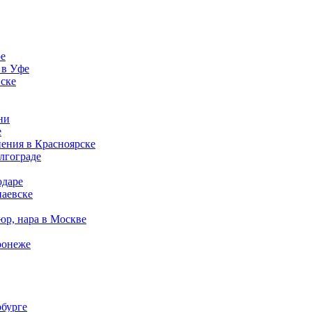
ре
 в Уфе
нске
ни
е
нения в Красноярске
гограде
одаре
паевске
юр, нара в Москве
ронеже
рбурге