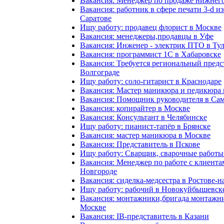
Вакансия: Менеджер по продаже нижнего
Вакансия: работник в сфере печати 3-d и
Саратове
Ищу работу: продавец флорист в Москве
Вакансия: менеджеры,продавцы в Уфе
Вакансия: Инженер - электрик ПТО в Ту
Вакансия: программист 1С в Хабаровске
Вакансия: Требуется региональный предс
Волгограде
Ищу работу: соло-гитарист в Краснодаре
Вакансия: Мастер маникюра и педикюра 
Вакансия: Помощник руководителя в Са
Вакансия: копирайтер в Москве
Вакансия: Консультант в Челябинске
Ищу работу: пианист-тапёр в Брянске
Вакансия: мастер маникюра в Москве
Вакансия: Представитель в Пскове
Ищу работу: Сварщик, сварочные работы
Вакансия: Менеджер по работе с клиент
Новгороде
Вакансия: сиделка-медсестра в Ростове-н
Ищу работу: рабочий в Новокуйбышевск
Вакансия: монтажники,бригада монтажни
Москве
Вакансия: IB-представитель в Казани