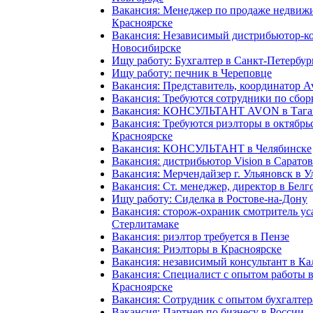
Вакансия: Менеджер по продаже недвиж
Красноярске
Вакансия: Независимый дистрибьютор-ко
Новосибирске
Ищу работу: Бухгалтер в Санкт-Петербур
Ищу работу: печник в Череповце
Вакансия: Представитель, координатор A
Вакансия: Требуются сотрудники по сбор
Вакансия: КОНСУЛЬТАНТ AVON в Тага
Вакансия: Требуются риэлторы в октябрьс
Красноярске
Вакансия: КОНСУЛЬТАНТ в Челябинске
Вакансия: дистрибьютор Vision в Саратов
Вакансия: Мерчендайзер г. Ульяновск в У
Вакансия: Ст. менеджер, директор в Белг
Ищу работу: Сиделка в Ростове-на-Дону
Вакансия: сторож-охраник смотритель ус
Стерлитамаке
Вакансия: риэлтор требуется в Пензе
Вакансия: Риэлторы в Красноярске
Вакансия: независимый консультант в К
Вакансия: Специалист с опытом работы в
Красноярске
Вакансия: Сотрудник с опытом бухгалтер
Вакансия: Партнер по бизнесу в России