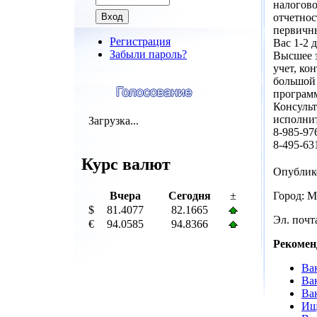
налогово
отчетнос
первичны
Регистрация
Вас 1-2 
Забыли пароль?
Высшее э
учет, ко
большой 
программа
Консульт
исполнит
Загрузка...
8-985-97
8-495-63
Курс валют
Опублик
Вчера
Сегодня
±
Город: М
$
81.4077
82.1665
Эл. почта
€
94.0585
94.8366
Рекомен
Вак
Ва
Ва
Ищ