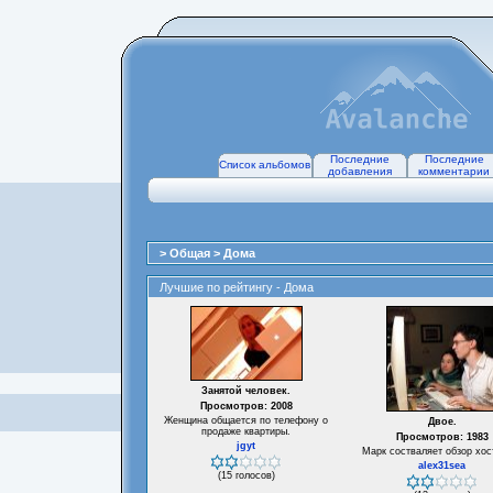
Последние
Последние
Список альбомов
добавления
комментарии
>
Общая
>
Дома
Лучшие по рейтингу - Дома
Занятой человек.
Просмотров: 2008
Женщина общается по телефону о
Двое.
продаже квартиры.
Просмотров: 1983
jgyt
Марк состваляет обзор хос
alex31sea
(15 голосов)