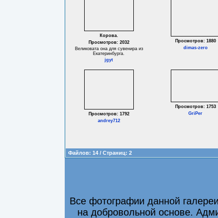
Корова.
Просмотров: 1880
Просмотров: 2032
dimas-zero
Великовата она для сувенира из
Екатеринбурга.
jgyt
Просмотров: 1753
GriPer
Просмотров: 1792
andrey712
Файлов: 14 / Страниц: 2
Все фотографии данной галере
на добровольной основе. Адми