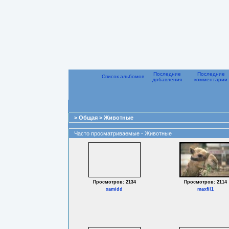
Последние
Последние
Список альбомов
добавления
комментарии
>
Общая
>
Животные
Часто просматриваемые - Животные
Просмотров: 2134
Просмотров: 2114
xamidd
maxfil1