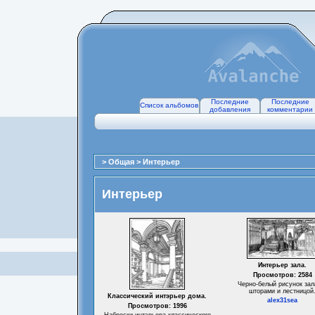
Последние
Последние
Список альбомов
добавления
комментарии
>
Общая
>
Интерьер
Интерьер
Интерьер зала.
Просмотров: 2584
Черно-белый рисунок зал
шторами и лестницой
Классический интэрьер дома.
alex31sea
Просмотров: 1996