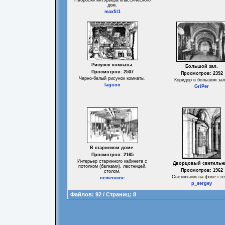
Наброски интэрьера классического
дом.
maxfil1
Рисунок комнаты.
Большой зал.
Просмотров: 2507
Просмотров: 2392
Черно-белый рисунок комнаты.
Коридор в большом зал
lagoon
GriPer
В старинном доме.
Просмотров: 2165
Интерьер старинного кабинета с
Дворцовый светильн
потолком (балками), лестницей,
Просмотров: 1962
столом.
Светильник на фоне сте
nemencine
p_sergey
Файлов: 92 / Страниц: 8