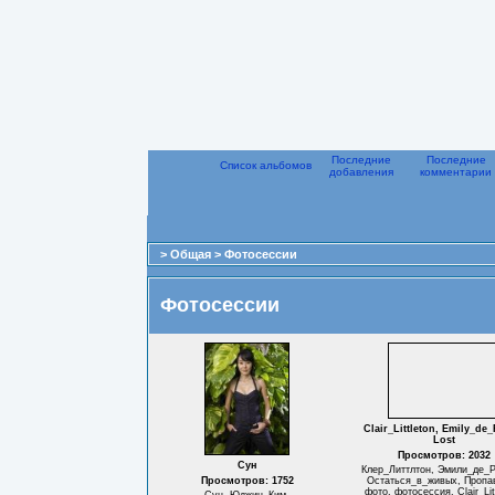
Последние
Последние
Список альбомов
добавления
комментарии
>
Общая
>
Фотосессии
Фотосессии
Clair_Littleton, Emily_de_
Lost
Просмотров: 2032
Сун
Клер_Литтлтон, Эмили_де_Р
Просмотров: 1752
Остаться_в_живых, Пропа
фото, фотосессия, Clair_Lit