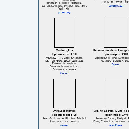
Сун, Юджин_Ким,
Emily_de_Ravin, Lost
остаться_в_живых_картинки,
фотографии, lost_pictures, lost, Sun,
andrey712
Yujin_Kim
p_sergey
Matthew_Fox
Эванджелин Лили Evangeli
Просмотров: 1730
Просмотров: 2038
Matthew_Fox, Jack_Shephard,
Эванджелин Лили, Evangeline
Мэттью_Фокс, Джек_Шеппард,
остаться в живых, Los
Dominic_Monaghan,
Soros
Доминик_Монаган, Lost,
Остаться_в_живых
Soros
Элизабет Митчел
Эмили де Равин, Emily de
Просмотров: 1735
Просмотров: 1740
Элизабет Митчел, Elizabeth Mitchel,
Эмили де Равин, Emily de 
Lost, остаться в живых
Клер, Claire, Lost, остаться
natevi
alex31sea