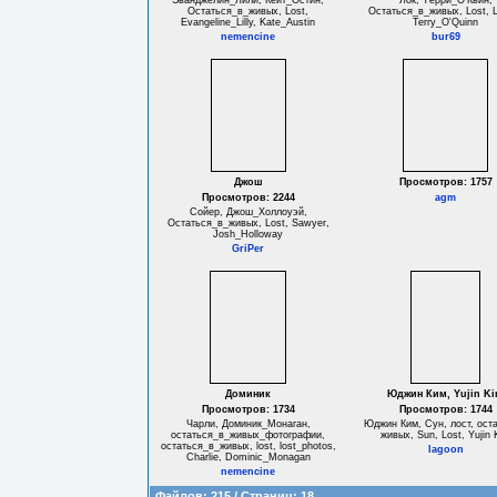
Эванджелин_Лили, Кейт_Остин,
Лок, Терри_О'Квин,
Остаться_в_живых, Lost,
Остаться_в_живых, Lost, 
Evangeline_Lilly, Kate_Austin
Terry_O'Quinn
nemencine
bur69
Джош
Просмотров: 1757
Просмотров: 2244
agm
Сойер, Джош_Холлоуэй,
Остаться_в_живых, Lost, Sawyer,
Josh_Holloway
GriPer
Доминик
Юджин Ким, Yujin K
Просмотров: 1734
Просмотров: 1744
Чарли, Доминик_Монаган,
Юджин Ким, Сун, лост, оста
остаться_в_живых_фотографии,
живых, Sun, Lost, Yujin 
остаться_в_живых, lost, lost_photos,
lagoon
Charlie, Dominic_Monagan
nemencine
Файлов: 215 / Страниц: 18