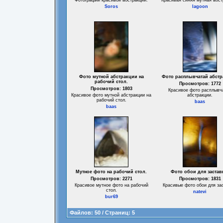
Фотографии красивой абстракции.
Красивая синяя мутная абст
Soros
lagoon
Фото мутной абстракции на
Фото расплывчатай абстр
рабочий стол.
Просмотров: 1772
Просмотров: 1803
Красивое фото расплывч
Красивое фото мутной абстракции на
абстракции.
рабочий стол.
baas
baas
Мутное фото на рабочий стол.
Фото обои для застав
Просмотров: 2271
Просмотров: 1831
Красивое мутное фото на рабочий
Красивые фото обои для за
стол.
natevi
bur69
Файлов: 50 / Страниц: 5