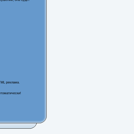
TML реклама.
втоматически!