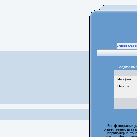
Список альбо
Введите имя
Имя (ник)
Пароль
Все фотографии д
ответственности за 
неправомерно, то, 
фотография размещ