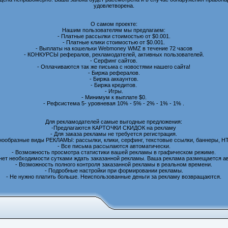
удовлетворена.
О самом проекте:
Нашим пользователям мы предлагаем:
- Платные рассылки стоимостью от $0.001.
- Платные клики стоимостью от $0.001.
- Выплаты на кошельки Webmoney WMZ в течение 72 часов
- КОНКУРСЫ рефералов, рекламодателей, активных пользователей.
- Серфинг сайтов.
- Оплачиваются так же письма с новостями нашего сайта!
- Биржа рефералов.
- Биржа аккаунтов.
- Биржа кредитов.
- Игры.
- Минимум к выплате $0.
- Рефсистема 5- уровневая 10% - 5% - 2% - 1% - 1% .
Для рекламодателей самые выгодные предложения:
-Предлагаются КАРТОЧКИ СКИДОК на рекламу
- Для заказа рекламы не требуется регистрация.
нообразные виды РЕКЛАМЫ: рассылки, клики, серфинг, текстовые ссылки, баннеры, H
- Все письма рассылаются автоматически.
- Возможность просмотра статистики вашей рекламы в графическом режиме.
 нет необходимости сутками ждать заказанной рекламы. Ваша реклама размещается а
- Возможность полного контроля заказанной рекламы в реальном времени.
- Подробные настройки при формировании рекламы.
- Не нужно платить больше. Неиспользованные деньги за рекламу возвращаются.