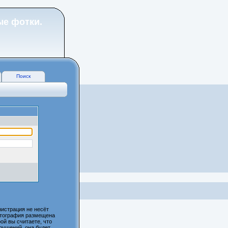
ые фотки.
Поиск
истрация не несёт
фотография размещена
ой вы считаете, что
рушений, она будет