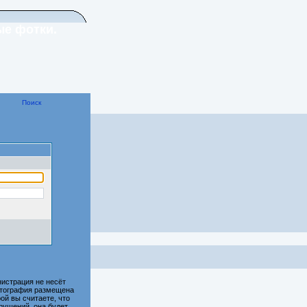
ые фотки.
Поиск
истрация не несёт
фотография размещена
ой вы считаете, что
рушений, она будет