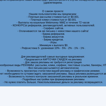
удовлетворена.
О самом проекте:
Нашим пользователям мы предлагаем:
- Платные рассылки стоимостью от $0.001.
- Платные клики стоимостью от $0.001.
- Выплаты на кошельки Webmoney WMZ в течение 72 часов
- КОНКУРСЫ рефералов, рекламодателей, активных пользователей.
- Серфинг сайтов.
- Оплачиваются так же письма с новостями нашего сайта!
- Биржа рефералов.
- Биржа аккаунтов.
- Биржа кредитов.
- Игры.
- Минимум к выплате $0.
- Рефсистема 5- уровневая 10% - 5% - 2% - 1% - 1% .
Для рекламодателей самые выгодные предложения:
-Предлагаются КАРТОЧКИ СКИДОК на рекламу
- Для заказа рекламы не требуется регистрация.
нообразные виды РЕКЛАМЫ: рассылки, клики, серфинг, текстовые ссылки, баннеры, H
- Все письма рассылаются автоматически.
- Возможность просмотра статистики вашей рекламы в графическом режиме.
 нет необходимости сутками ждать заказанной рекламы. Ваша реклама размещается а
- Возможность полного контроля заказанной рекламы в реальном времени.
- Подробные настройки при формировании рекламы.
- Не нужно платить больше. Неиспользованные деньги за рекламу возвращаются.