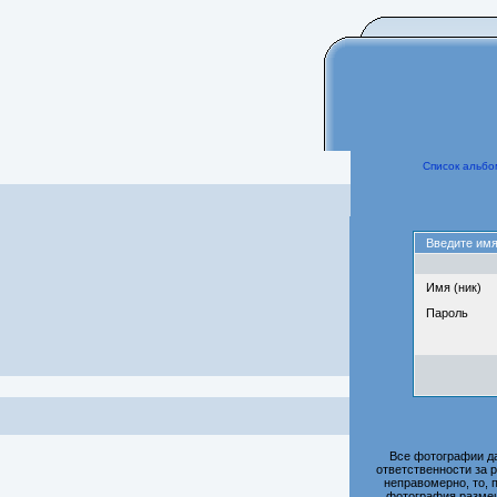
Список альбо
Введите имя
Имя (ник)
Пароль
Все фотографии д
ответственности за 
неправомерно, то, 
фотография размещ