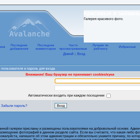
Красивые и забавн
Галерея красивого фото.
Последние
Последние
Часто
Лучшие по
мов
Избранные
добавления
комментарии
просматриваемые
рейтингу
Домой
::
Вход
 пользователя и пароль для входа
Внимание! Ваш браузер не принимает cookies/куки
Автоматически входить при каждом посещении
Забыли пароль?
анной галереи присланы и размещены пользователями на добровольной основе. Админ
размещение фотографий в данном разделе сайта. Если вы считаете, что какая-либо 
пожалуйста, напишите об этом администрации и обязательно укажите причину, по котор
ена неправомерно. Ваша заявка будет рассмотрена и в случае обнаружения правона