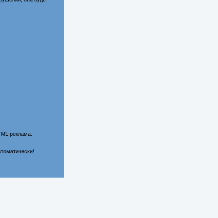
TML реклама.
втоматически!