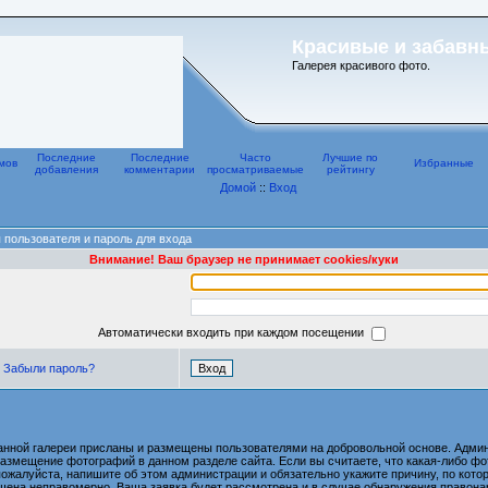
Красивые и забавн
Галерея красивого фото.
Последние
Последние
Часто
Лучшие по
мов
Избранные
добавления
комментарии
просматриваемые
рейтингу
Домой
::
Вход
 пользователя и пароль для входа
Внимание! Ваш браузер не принимает cookies/куки
Автоматически входить при каждом посещении
Забыли пароль?
анной галереи присланы и размещены пользователями на добровольной основе. Админ
размещение фотографий в данном разделе сайта. Если вы считаете, что какая-либо 
пожалуйста, напишите об этом администрации и обязательно укажите причину, по котор
ена неправомерно. Ваша заявка будет рассмотрена и в случае обнаружения правона