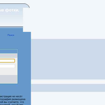
ые фотки.
Поиск
истрация не несёт
фотография размещена
ой вы считаете, что
рушений, она будет