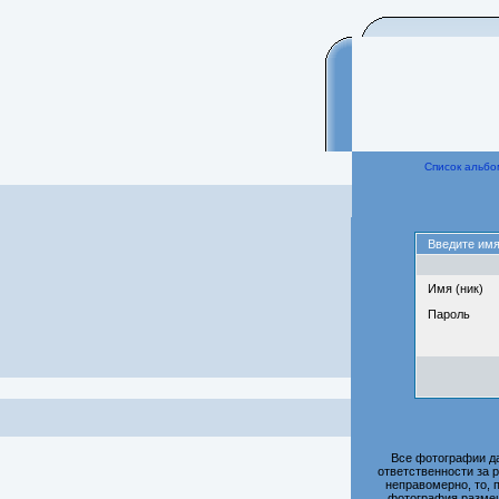
Список альбо
Введите имя
Имя (ник)
Пароль
Все фотографии д
ответственности за 
неправомерно, то, 
фотография размещ