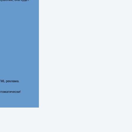
TML реклама.
втоматически!