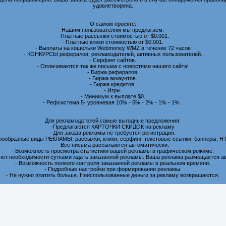
удовлетворена.
О самом проекте:
Нашим пользователям мы предлагаем:
- Платные рассылки стоимостью от $0.001.
- Платные клики стоимостью от $0.001.
- Выплаты на кошельки Webmoney WMZ в течение 72 часов
- КОНКУРСЫ рефералов, рекламодателей, активных пользователей.
- Серфинг сайтов.
- Оплачиваются так же письма с новостями нашего сайта!
- Биржа рефералов.
- Биржа аккаунтов.
- Биржа кредитов.
- Игры.
- Минимум к выплате $0.
- Рефсистема 5- уровневая 10% - 5% - 2% - 1% - 1% .
Для рекламодателей самые выгодные предложения:
-Предлагаются КАРТОЧКИ СКИДОК на рекламу
- Для заказа рекламы не требуется регистрация.
нообразные виды РЕКЛАМЫ: рассылки, клики, серфинг, текстовые ссылки, баннеры, H
- Все письма рассылаются автоматически.
- Возможность просмотра статистики вашей рекламы в графическом режиме.
 нет необходимости сутками ждать заказанной рекламы. Ваша реклама размещается а
- Возможность полного контроля заказанной рекламы в реальном времени.
- Подробные настройки при формировании рекламы.
- Не нужно платить больше. Неиспользованные деньги за рекламу возвращаются.