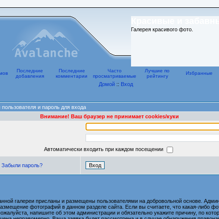
Красивые и забавн
Галерея красивого фото.
Последние
Последние
Часто
Лучшие по
мов
Избранные
добавления
комментарии
просматриваемые
рейтингу
Домой
::
Вход
 пользователя и пароль для входа
Внимание! Ваш браузер не принимает cookies/куки
Автоматически входить при каждом посещении
Забыли пароль?
анной галереи присланы и размещены пользователями на добровольной основе. Админ
размещение фотографий в данном разделе сайта. Если вы считаете, что какая-либо 
пожалуйста, напишите об этом администрации и обязательно укажите причину, по котор
ена неправомерно. Ваша заявка будет рассмотрена и в случае обнаружения правона