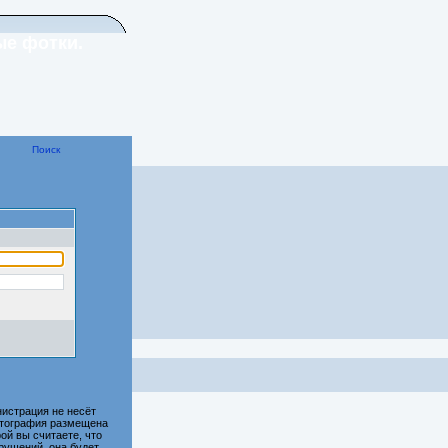
ые фотки.
Поиск
истрация не несёт
фотография размещена
ой вы считаете, что
рушений, она будет