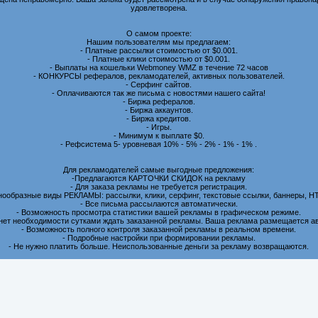
удовлетворена.
О самом проекте:
Нашим пользователям мы предлагаем:
- Платные рассылки стоимостью от $0.001.
- Платные клики стоимостью от $0.001.
- Выплаты на кошельки Webmoney WMZ в течение 72 часов
- КОНКУРСЫ рефералов, рекламодателей, активных пользователей.
- Серфинг сайтов.
- Оплачиваются так же письма с новостями нашего сайта!
- Биржа рефералов.
- Биржа аккаунтов.
- Биржа кредитов.
- Игры.
- Минимум к выплате $0.
- Рефсистема 5- уровневая 10% - 5% - 2% - 1% - 1% .
Для рекламодателей самые выгодные предложения:
-Предлагаются КАРТОЧКИ СКИДОК на рекламу
- Для заказа рекламы не требуется регистрация.
нообразные виды РЕКЛАМЫ: рассылки, клики, серфинг, текстовые ссылки, баннеры, H
- Все письма рассылаются автоматически.
- Возможность просмотра статистики вашей рекламы в графическом режиме.
 нет необходимости сутками ждать заказанной рекламы. Ваша реклама размещается а
- Возможность полного контроля заказанной рекламы в реальном времени.
- Подробные настройки при формировании рекламы.
- Не нужно платить больше. Неиспользованные деньги за рекламу возвращаются.