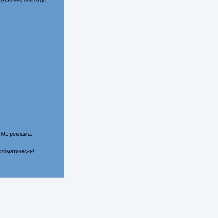
TML реклама.
втоматически!