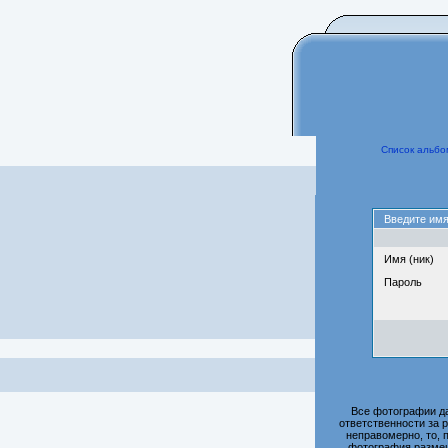
Список альбо
Введите имя
Имя (ник)
Пароль
Все фотографии д
ответственности за 
неправомерно, то, 
фотография размещ