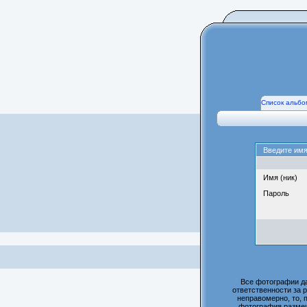
Список альбо
Введите имя
Имя (ник)
Пароль
Все фотографии д
ответственности за 
неправомерно, то, 
фотография размещ