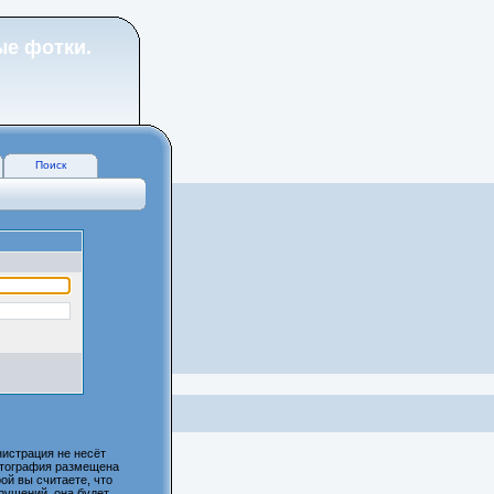
ые фотки.
Поиск
истрация не несёт
фотография размещена
ой вы считаете, что
рушений, она будет