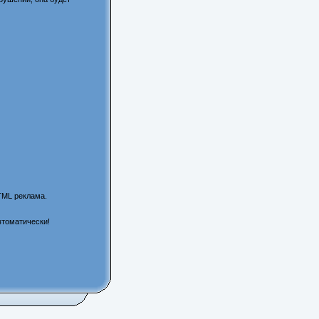
TML реклама.
втоматически!