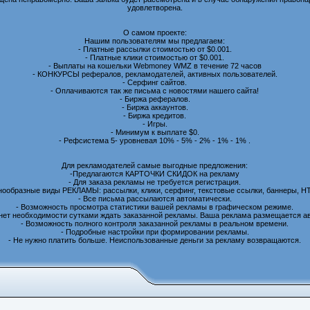
удовлетворена.
О самом проекте:
Нашим пользователям мы предлагаем:
- Платные рассылки стоимостью от $0.001.
- Платные клики стоимостью от $0.001.
- Выплаты на кошельки Webmoney WMZ в течение 72 часов
- КОНКУРСЫ рефералов, рекламодателей, активных пользователей.
- Серфинг сайтов.
- Оплачиваются так же письма с новостями нашего сайта!
- Биржа рефералов.
- Биржа аккаунтов.
- Биржа кредитов.
- Игры.
- Минимум к выплате $0.
- Рефсистема 5- уровневая 10% - 5% - 2% - 1% - 1% .
Для рекламодателей самые выгодные предложения:
-Предлагаются КАРТОЧКИ СКИДОК на рекламу
- Для заказа рекламы не требуется регистрация.
нообразные виды РЕКЛАМЫ: рассылки, клики, серфинг, текстовые ссылки, баннеры, H
- Все письма рассылаются автоматически.
- Возможность просмотра статистики вашей рекламы в графическом режиме.
 нет необходимости сутками ждать заказанной рекламы. Ваша реклама размещается а
- Возможность полного контроля заказанной рекламы в реальном времени.
- Подробные настройки при формировании рекламы.
- Не нужно платить больше. Неиспользованные деньги за рекламу возвращаются.