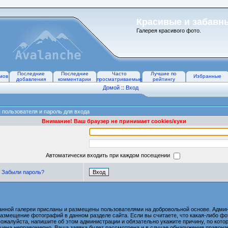
Красивые и забавн
Галерея красивого фото.
Последние
Последние
Часто
Лучшие по
мов
Избранные
добавления
комментарии
просматриваемые
рейтингу
Домой
::
Вход
 пользователя и пароль для входа
Внимание! Ваш браузер не принимает cookies/куки
Автоматически входить при каждом посещении
Забыли пароль?
анной галереи присланы и размещены пользователями на добровольной основе. Админ
размещение фотографий в данном разделе сайта. Если вы считаете, что какая-либо 
пожалуйста, напишите об этом администрации и обязательно укажите причину, по котор
ена неправомерно. Ваша заявка будет рассмотрена и в случае обнаружения правона