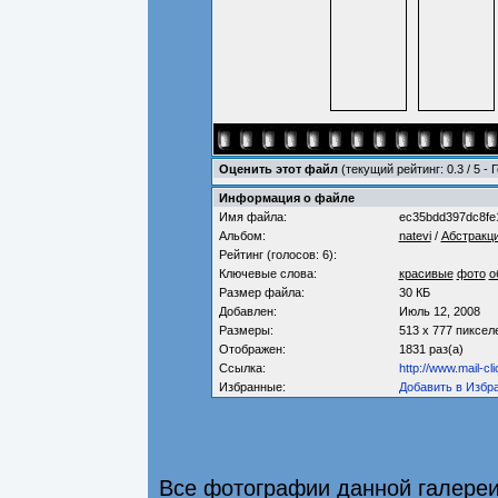
Оценить этот файл
(текущий рейтинг: 0.3 / 5 - 
Информация о файле
Имя файла:
ec35bdd397dc8fe
Альбом:
natevi
/
Абстракц
Рейтинг (голосов: 6):
Ключевые слова:
красивые
фото
о
Размер файла:
30 КБ
Добавлен:
Июль 12, 2008
Размеры:
513 x 777 пиксел
Отображен:
1831 раз(а)
Ссылка:
http://www.mail-c
Избранные:
Добавить в Избр
Все фотографии данной галере