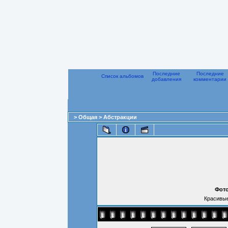
Последние
Последние
Список альбомов
добавления
комментарии
>
Общая
>
Абстракции
Фото
Красивые