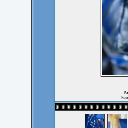
Ра
Расп