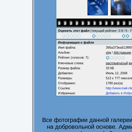
Оценить этот файл
(текущий рейтинг: 0.9 / 5 - 
Информация о файле
Имя файла:
395a373ea513f85
Альбом:
vbg
/
Абстракции
Рейтинг (голосов: 7):
Ключевые слова:
расплывчатый
в
Размер файла:
33 КБ
Добавлен:
Июль 12, 2008
Размеры:
513 x 777 пиксел
Отображен:
1780 раз(а)
Ссылка:
http://www.mail-c
Избранные:
Добавить в Избр
Все фотографии данной галере
на добровольной основе. Адми