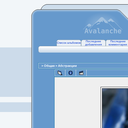
Последние
Последние
Список альбомов
добавления
комментарии
>
Общая
>
Абстракции