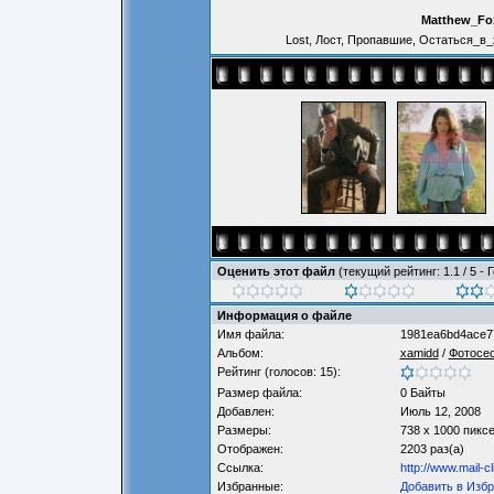
Matthew_Fox
Lost, Лост, Пропавшие, Остаться_в_
Оценить этот файл
(текущий рейтинг: 1.1 / 5 - 
Информация о файле
Имя файла:
1981ea6bd4ace77
Альбом:
xamidd
/
Фотосе
Рейтинг (голосов: 15):
Размер файла:
0 Байты
Добавлен:
Июль 12, 2008
Размеры:
738 x 1000 пикс
Отображен:
2203 раз(а)
Ссылка:
http://www.mail-
Избранные:
Добавить в Изб