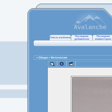
Последние
Последние
Список альбомов
добавления
комментарии
>
Общая
>
Фотосессии