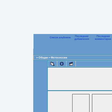
Последние
Последние
Список альбомов
добавления
комментарии
>
Общая
>
Фотосессии