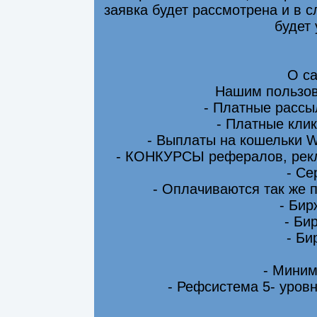
заявка будет рассмотрена и в 
будет
О са
Нашим пользов
- Платные рассы
- Платные клик
- Выплаты на кошельки 
- КОНКУРСЫ рефералов, рекл
- Се
- Оплачиваются так же 
- Бир
- Би
- Би
- Миним
- Рефсистема 5- уровн