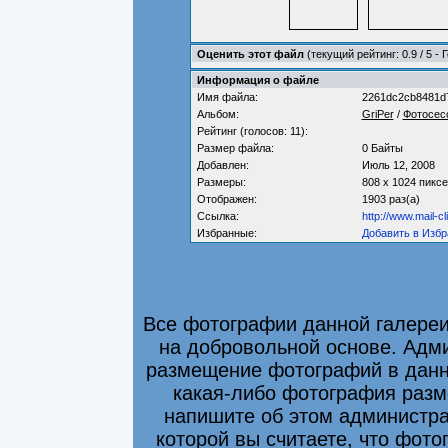
Оценить этот файл
(текущий рейтинг: 0.9 / 5 - 
Информация о файле
Имя файла:
2261dc2cb8481d
Альбом:
GriPer
/
Фотосес
Рейтинг (голосов: 11):
Размер файла:
0 Байты
Добавлен:
Июль 12, 2008
Размеры:
808 x 1024 пикс
Отображен:
1903 раз(а)
Ссылка:
http://www.mail-c
Избранные:
Добавить в Избр
Все фотографии данной галере
на добровольной основе. Адми
размещение фотографий в данно
какая-либо фотография разм
напишите об этом администра
которой вы считаете, что фот