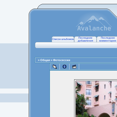
Последние
Последние
Список альбомов
добавления
комментарии
>
Общая
>
Фотосессии