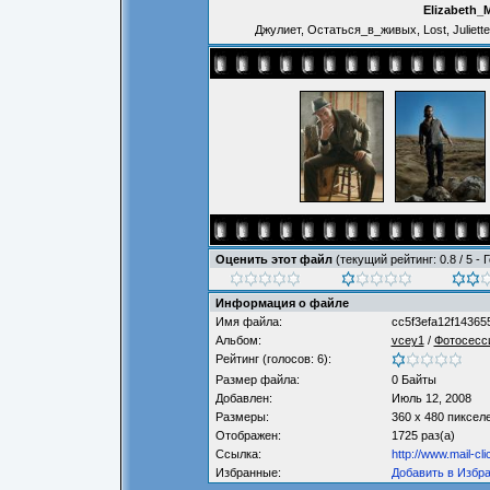
Elizabeth_
Джулиет, Остаться_в_живых, Lost, Juliette
Оценить этот файл
(текущий рейтинг: 0.8 / 5 - 
Информация о файле
Имя файла:
cc5f3efa12f14365
Альбом:
vcey1
/
Фотосесс
Рейтинг (голосов: 6):
Размер файла:
0 Байты
Добавлен:
Июль 12, 2008
Размеры:
360 x 480 пиксел
Отображен:
1725 раз(а)
Ссылка:
http://www.mail-cl
Избранные:
Добавить в Избр