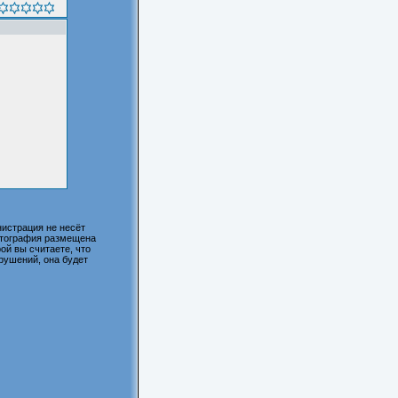
истрация не несёт
фотография размещена
ой вы считаете, что
рушений, она будет