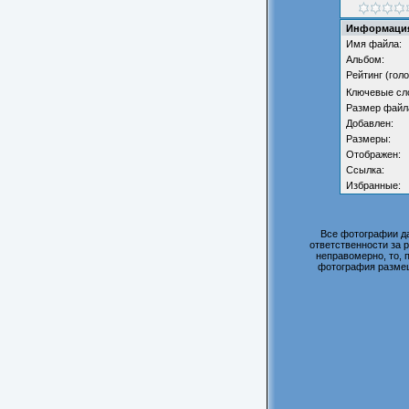
Информация
Имя файла:
Альбом:
Рейтинг (голо
Ключевые сл
Размер файл
Добавлен:
Размеры:
Отображен:
Ссылка:
Избранные:
Все фотографии д
ответственности за 
неправомерно, то, 
фотография размещ