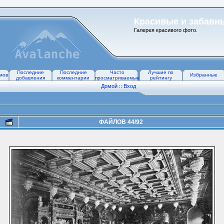
Красивые и забавн
Галерея красивого фото.
Последние
Последние
Часто
Лучшие по
мов
Избранные
добавления
комментарии
просматриваемые
рейтингу
Домой
::
Вход
ФАЙЛОВ 44/92