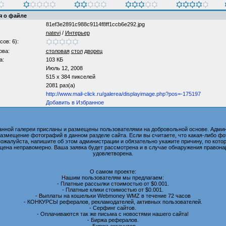
 о файле
81ef3e2891c988c9114f8ff1ccb6e292.jpg
natevi
/
Интерьер
сов: 6):
ова:
столовая
стол
дворец
а:
103 КБ
Июль 12, 2008
515 x 384 пикселей
2081 раз(а)
http://www.mail-click.ru/galerea/displayimage.php?pos=-175197
Добавить в Избранное
анной галереи присланы и размещены пользователями на добровольной основе. Админ
размещение фотографий в данном разделе сайта. Если вы считаете, что какая-либо 
пожалуйста, напишите об этом администрации и обязательно укажите причину, по котор
ена неправомерно. Ваша заявка будет рассмотрена и в случае обнаружения правона
удовлетворена.
О самом проекте:
Нашим пользователям мы предлагаем:
- Платные рассылки стоимостью от $0.001.
- Платные клики стоимостью от $0.001.
- Выплаты на кошельки Webmoney WMZ в течение 72 часов
- КОНКУРСЫ рефералов, рекламодателей, активных пользователей.
- Серфинг сайтов.
- Оплачиваются так же письма с новостями нашего сайта!
- Биржа рефералов.