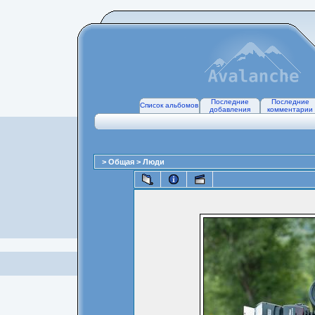
Последние
Последние
Список альбомов
добавления
комментарии
>
Общая
>
Люди