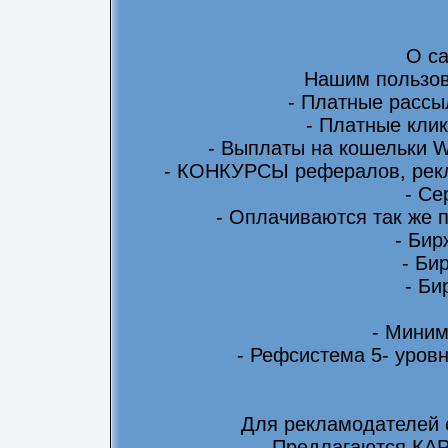
О са
Нашим пользов
- Платные рассы
- Платные клик
- Выплаты на кошельки 
- КОНКУРСЫ рефералов, рекл
- Се
- Оплачиваются так же 
- Бир
- Би
- Би
- Миним
- Рефсистема 5- уровн
Для рекламодателей 
-Предлагаются КА