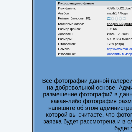
Информация о файле
Имя файла:
4098cf0cf215ba7
Альбом:
maxfil1
/
Люди
Рейтинг (голосов: 10):
Ключевые слова:
свадебный
фото
Размер файла:
105 КБ
Добавлен:
Июль 12, 2008
Размеры:
500 x 334 пиксе
Отображен:
1759 раз(а)
Ссылка:
http://www.mail-
Избранные:
Добавить в Изб
Все фотографии данной галере
на добровольной основе. Адми
размещение фотографий в данно
какая-либо фотография разм
напишите об этом администра
которой вы считаете, что фот
заявка будет рассмотрена и в 
будет