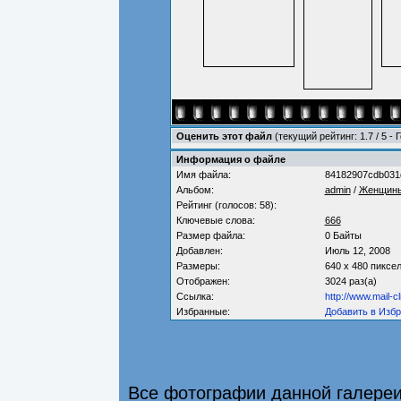
Оценить этот файл
(текущий рейтинг: 1.7 / 5 - 
Информация о файле
Имя файла:
84182907cdb031d
Альбом:
admin
/
Женщин
Рейтинг (голосов: 58):
Ключевые слова:
666
Размер файла:
0 Байты
Добавлен:
Июль 12, 2008
Размеры:
640 x 480 пиксе
Отображен:
3024 раз(а)
Ссылка:
http://www.mail-c
Избранные:
Добавить в Изб
Все фотографии данной галере