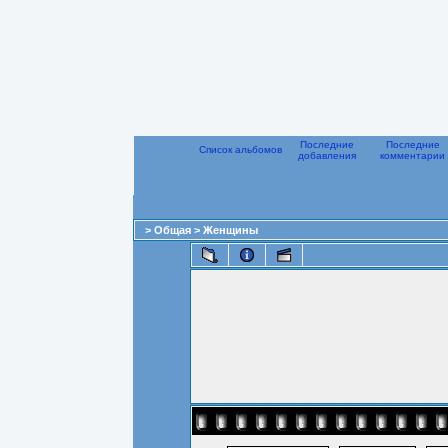
Последние
Последние
Список альбомов
добавления
комментарии
>
Общая
>
Женщины