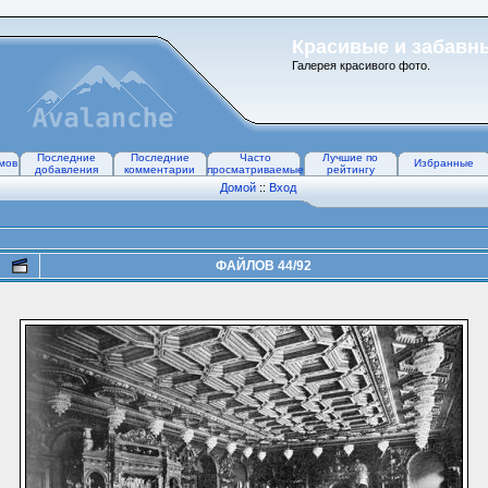
Красивые и забавн
Галерея красивого фото.
Последние
Последние
Часто
Лучшие по
мов
Избранные
добавления
комментарии
просматриваемые
рейтингу
Домой
::
Вход
ФАЙЛОВ 44/92