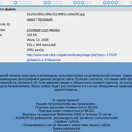
 о файле
81ef3e2891c988c9114f8ff1ccb6e292.jpg
natevi
/
Интерьер
сов: 6):
ова:
столовая
стол
дворец
а:
103 КБ
Июль 12, 2008
515 x 384 пикселей
2081 раз(а)
http://www.mail-click.ru/galerea/displayimage.php?pos=-175197
Добавить в Избранное
анной галереи присланы и размещены пользователями на добровольной основе. Админ
размещение фотографий в данном разделе сайта. Если вы считаете, что какая-либо 
пожалуйста, напишите об этом администрации и обязательно укажите причину, по котор
ена неправомерно. Ваша заявка будет рассмотрена и в случае обнаружения правона
удовлетворена.
О самом проекте:
Нашим пользователям мы предлагаем:
- Платные рассылки стоимостью от $0.001.
- Платные клики стоимостью от $0.001.
- Выплаты на кошельки Webmoney WMZ в течение 72 часов
- КОНКУРСЫ рефералов, рекламодателей, активных пользователей.
- Серфинг сайтов.
- Оплачиваются так же письма с новостями нашего сайта!
- Биржа рефералов.