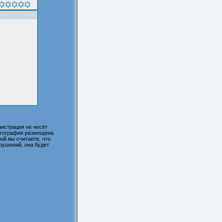
истрация не несёт
фотография размещена
ой вы считаете, что
рушений, она будет