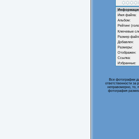
Информация
Имя файла:
Альбом:
Рейтинг (голо
Ключевые сл
Размер файл
Добавлен:
Размеры:
Отображен:
Ссылка:
Избранные:
Все фотографии д
ответственности за 
неправомерно, то, 
фотография размещ