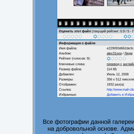
Оценить этот файл
(текущий рейтинг: 0.9 / 5 - 
Информация о файле
Имя файла:
e229093d662de3c
Альбом:
alex31sea
/
Люди
Рейтинг (голосов: 9):
Ключевые слова:
перевод
с
англий
Размер файла:
114 КБ
Добавлен:
Июль 12, 2008
Размеры:
356 x 512 пиксел
Отображен:
1832 раз(а)
Ссылка:
http://www.mail-cl
Избранные:
Добавить в Избр
Все фотографии данной галере
на добровольной основе. Адми