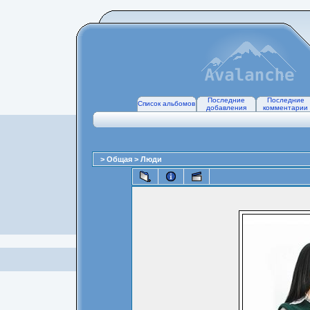
Последние
Последние
Список альбомов
добавления
комментарии
>
Общая
>
Люди