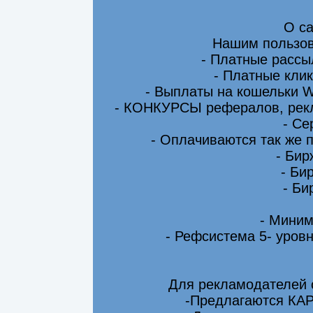
О са
Нашим пользов
- Платные рассы
- Платные клик
- Выплаты на кошельки 
- КОНКУРСЫ рефералов, рекл
- Се
- Оплачиваются так же 
- Бир
- Би
- Би
- Миним
- Рефсистема 5- уровн
Для рекламодателей 
-Предлагаются КА