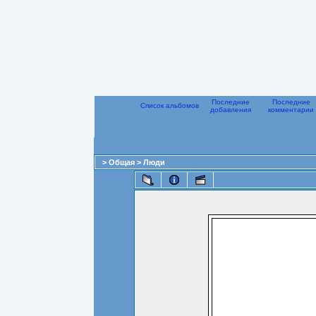
Последние
Последние
Список альбомов
добавления
комментарии
>
Общая
>
Люди