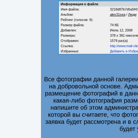
Информация о файле
Имя файла:
3218d87b7d5a5f4
Альбом:
alex31sea
/
Люди
Рейтинг (голосов: 9):
Размер файла:
74 КБ
Добавлен:
Июль 12, 2008
Размеры:
378 x 381 пиксел
Отображен:
1579 раз(а)
Ссылка:
http://www.mail-cl
Избранные:
Добавить в Избр
Все фотографии данной галере
на добровольной основе. Адми
размещение фотографий в данно
какая-либо фотография разм
напишите об этом администра
которой вы считаете, что фот
заявка будет рассмотрена и в 
будет