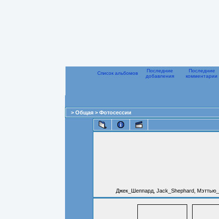
Последние
Последние
Список альбомов
добавления
комментарии
>
Общая
>
Фотосессии
Джек_Шеппард, Jack_Shephard, Мэттью_