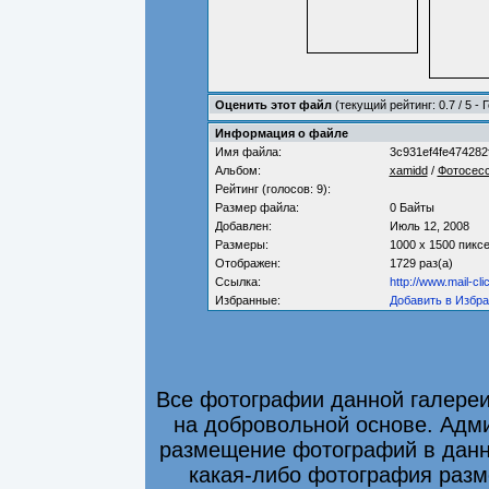
Оценить этот файл
(текущий рейтинг: 0.7 / 5 - 
Информация о файле
Имя файла:
3c931ef4fe474282
Альбом:
xamidd
/
Фотосес
Рейтинг (голосов: 9):
Размер файла:
0 Байты
Добавлен:
Июль 12, 2008
Размеры:
1000 x 1500 пикс
Отображен:
1729 раз(а)
Ссылка:
http://www.mail-cl
Избранные:
Добавить в Избр
Все фотографии данной галере
на добровольной основе. Адми
размещение фотографий в данно
какая-либо фотография разм