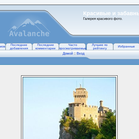
Красивые и забавн
Галерея красивого фото.
Последние
Последние
Часто
Лучшие по
мов
Избранные
добавления
комментарии
просматриваемые
рейтингу
Домой
::
Вход