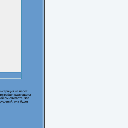
истрация не несёт
фотография размещена
ой вы считаете, что
рушений, она будет