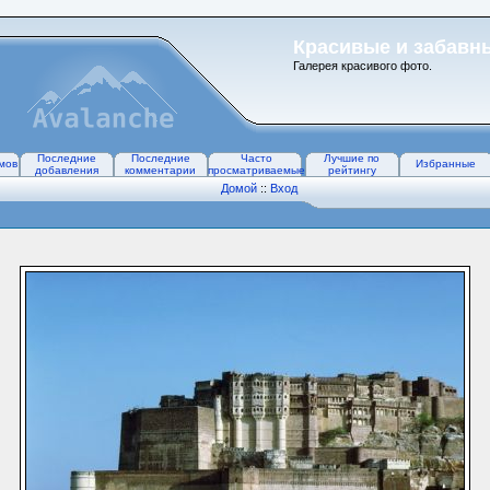
Красивые и забавн
Галерея красивого фото.
Последние
Последние
Часто
Лучшие по
мов
Избранные
добавления
комментарии
просматриваемые
рейтингу
Домой
::
Вход