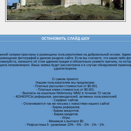
ОСТАНОВИТЬ СЛАЙД-ШОУ
анной галереи присланы и размещены пользователями на добровольной основе. Админ
размещение фотографий в данном разделе сайта. Если вы считаете, что какая-либо 
пожалуйста, напишите об этом администрации и обязательно укажите причину, по котор
ена неправомерно. Ваша заявка будет рассмотрена и в случае обнаружения правона
удовлетворена.
О самом проекте:
Нашим пользователям мы предлагаем:
- Платные рассылки стоимостью от $0.001.
- Платные клики стоимостью от $0.001.
- Выплаты на кошельки Webmoney WMZ в течение 72 часов
- КОНКУРСЫ рефералов, рекламодателей, активных пользователей.
- Серфинг сайтов.
- Оплачиваются так же письма с новостями нашего сайта!
- Биржа рефералов.
- Биржа аккаунтов.
- Биржа кредитов.
- Игры.
- Минимум к выплате $0.
- Рефсистема 5- уровневая 10% - 5% - 2% - 1% - 1% .