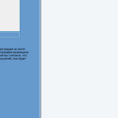
истрация не несёт
фотография размещена
ой вы считаете, что
рушений, она будет