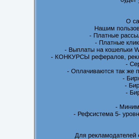
О са
Нашим пользов
- Платные рассы
- Платные клик
- Выплаты на кошельки 
- КОНКУРСЫ рефералов, рекл
- Се
- Оплачиваются так же 
- Бир
- Би
- Би
- Миним
- Рефсистема 5- уровн
Для рекламодателей 