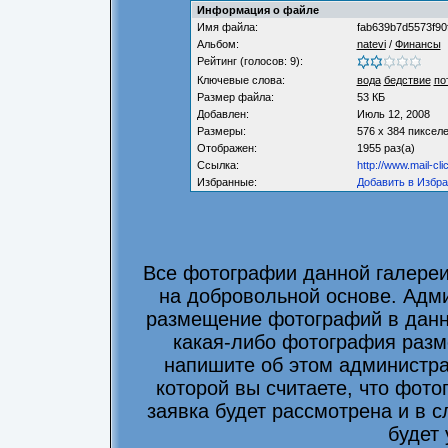
Информация о файле
Имя файла:
fab639b7d5573f90
Альбом:
natevi
/
Финансы
Рейтинг (голосов: 9):
Ключевые слова:
вода
бедствие
по
Размер файла:
53 КБ
Добавлен:
Июль 12, 2008
Размеры:
576 x 384 пиксел
Отображен:
1955 раз(а)
Ссылка:
http://www.mail-cl
Избранные:
Добавить в Избр
Все фотографии данной галере
на добровольной основе. Адми
размещение фотографий в данно
какая-либо фотография разм
напишите об этом администра
которой вы считаете, что фот
заявка будет рассмотрена и в 
будет