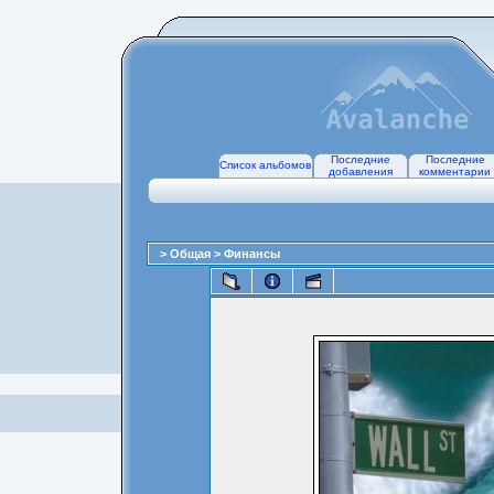
Последние
Последние
Список альбомов
добавления
комментарии
>
Общая
>
Финансы