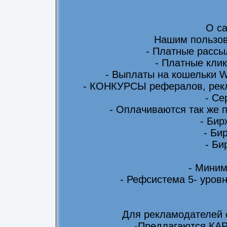
О са
Нашим пользов
- Платные рассы
- Платные клик
- Выплаты на кошельки 
- КОНКУРСЫ рефералов, рекл
- Се
- Оплачиваются так же 
- Бир
- Би
- Би
- Миним
- Рефсистема 5- уровн
Для рекламодателей 
-Предлагаются КА